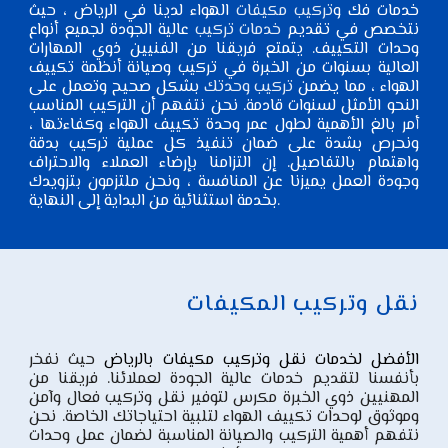
خدمات فك و
تركيب مكيفات
الهواء لدينا في الرياض ، حيث
نتخصص في تقديم
خدمات تركيب
عالية الجودة لجميع أنواع
وحدات التكييف. يتمتع فريقنا من الفنيين ذوي المهارات
العالية بسنوات من الخبرة في تركيب وصيانة أنظمة تكييف
الهواء ، مما يضمن
تركيب وحدتك
بشكل صحيح وتعمل على
النحو الأمثل لسنوات قادمة. نحن نتفهم أن التركيب المناسب
أمر بالغ الأهمية لطول عمر وحدة تكييف الهواء وكفاءتها ،
ونحرص بشدة على ضمان تنفيذ كل عملية تركيب بدقة
واهتمام بالتفاصيل. إن التزامنا بإرضاء العملاء والاحتراف
وجودة العمل يميزنا عن المنافسة ، ونحن ملتزمون بتزويدك
بخدمة استثنائية من البداية إلى النهاية.
نقل وتركيب المكيفات
الأفضل لخدمات نقل وتركيب مكيفات بالرياض
حيث نفخر
بأنفسنا لتقديم خدمات عالية الجودة لعملائنا. فريقنا من
المهنيين ذوي الخبرة مكرس لتوفير نقل وتركيب فعال وآمن
وموثوق لوحدات تكييف الهواء لتلبية احتياجاتك الخاصة. نحن
نتفهم أهمية التركيب والصيانة المناسبة لضمان عمل وحدات