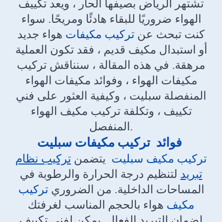
تشتهر الرياض بصيفها الحار ، ويعد تكييف
الهواء ضروريًا للبقاء هادئًا ومريحًا. سواء
كنت تبحث عن
تركيب مكيفات
هواء جديد
أو استبدال مكيف قديم ، فقد تكون العملية
مرهقة. في هذه المقالة ، سنناقش تركيب
مكيفات الهواء ، وفوائد مكيفات الهواء
المنفصلة سبليت ، وكيفية العثور على فني
تكييف ، وتكلفة تركيب مكيف الهواء
المنفصل.
فوائد تركيب مكيفات سبليت
تركيب مكيف سبليت
يتضمن
تركيب نظام
تبريد
لتنظيم درجة الحرارة والرطوبة في
المساحات الداخلية. من الضروري
تركيب
مكيف
هواء بالحجم المناسب لغرفتك
لضمان التبريد الفعال. يمكن لفني تكييف