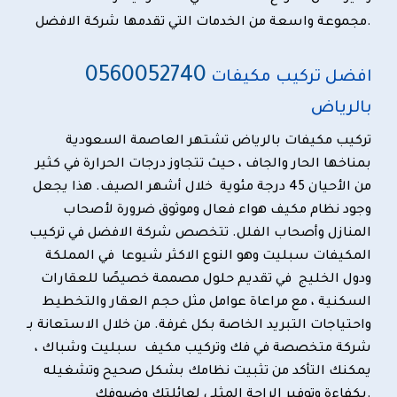
مجموعة واسعة من الخدمات التي تقدمها شركة الافضل.
0
560052740
افضل تركيب مكيفات
بالرياض
تركيب مكيفات بالرياض
تشتهر العاصمة السعودية
بمناخها الحار والجاف ، حيث تتجاوز درجات الحرارة في كثير
من الأحيان 45 درجة مئوية خلال أشهر الصيف. هذا يجعل
وجود نظام مكيف هواء فعال وموثوق ضرورة لأصحاب
المنازل وأصحاب الفلل. تتخصص شركة الافضل في تركيب
المكيفات سبليت وهو النوع الاكثر شيوعا في المملكة
ودول الخليج في تقديم حلول مصممة خصيصًا للعقارات
السكنية ، مع مراعاة عوامل مثل حجم العقار والتخطيط
واحتياجات التبريد الخاصة بكل غرفة. من خلال الاستعانة بـ
شركة متخصصة في
فك وتركيب مكيف سبليت
وشباك ،
يمكنك التأكد من تثبيت نظامك بشكل صحيح وتشغيله
بكفاءة وتوفير الراحة المثلى لعائلتك وضيوفك.